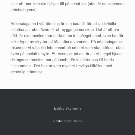
eller att man kanske hjälper till på annat vis (utanför de planerade
arbetsdagarna).
Arbetsdagarna i vår förening är inte bara till för att underhålla
skjutbanan, utan även för att bygga gemenskap. Det är ett bra
sätt för nya medlemmar att komma in i gänget samt även bra för
olika typer av skyttar att lära känna varandra. På arbetsdagarna
fokuserar vi således inte enbart på arbetet som ska utföras, utan
även på socialt utbyte. Ett exempel på det är att vi i regel bjuder
deltagande medlemmar på lunch, där vi sätter oss till bords
tillsammans. Det brukar vara mycket trevliga tillfällen med
gemytlig stämning.
Eslövs Skyttegille
A
SiteOrigin
Theme